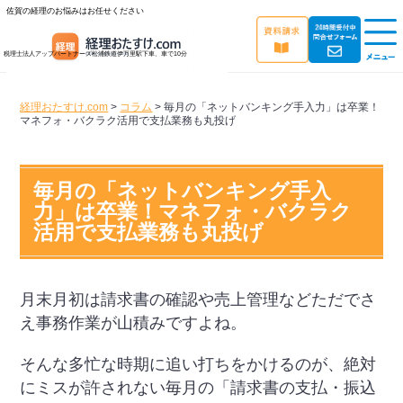
佐賀の経理のお悩みはお任せください
税理士法人アップパートナーズ
松浦鉄道伊万里駅下車、車で10分
経理おたすけ.com
>
コラム
>
毎月の「ネットバンキング手入力」は卒業！
マネフォ・バクラク活用で支払業務も丸投げ
毎月の「ネットバンキング手入
力」は卒業！マネフォ・バクラク
活用で支払業務も丸投げ
月末月初は請求書の確認や売上管理などただでさ
え事務作業が山積みですよね。
そんな多忙な時期に追い打ちをかけるのが、絶対
にミスが許されない毎月の「請求書の支払・振込